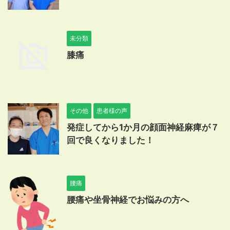
未分類
膝痛
その他
患者様の声
発症してから1か月の顔面神経麻痺が７
回で良くなりました！
腰痛
腰痛や坐骨神経でお悩みの方へ