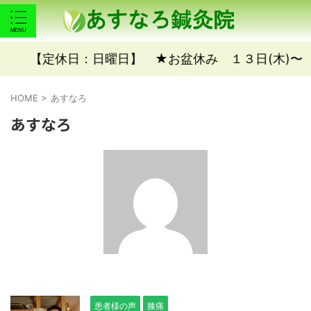
定休日：日曜日】 ★お盆休み １３日(木)〜１６日(日)★
HOME
>
あすなろ
あすなろ
患者様の声
膝痛