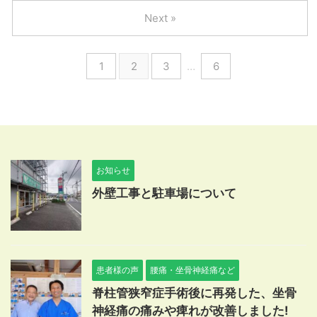
Next »
1
2
3
…
6
お知らせ
外壁工事と駐車場について
患者様の声
腰痛・坐骨神経痛など
脊柱管狭窄症手術後に再発した、坐骨
神経痛の痛みや痺れが改善しました!