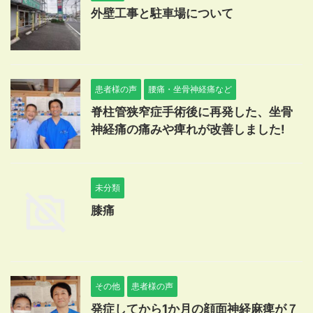
外壁工事と駐車場について
患者様の声
腰痛・坐骨神経痛など
脊柱管狭窄症手術後に再発した、坐骨
神経痛の痛みや痺れが改善しました!
未分類
膝痛
その他
患者様の声
発症してから1か月の顔面神経麻痺が７