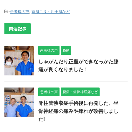
-
患者様の声
,
首肩こり・四十肩など
関連記事
患者様の声
膝痛
しゃがんだり正座ができなっかた膝
痛が良くなりました！
患者様の声
腰痛・坐骨神経痛など
脊柱管狭窄症手術後に再発した、坐
骨神経痛の痛みや痺れが改善しまし
た!