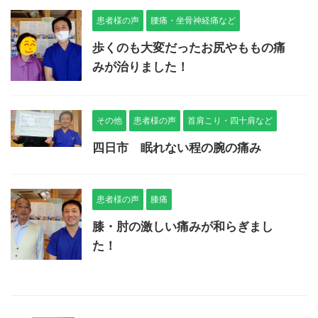
患者様の声
腰痛・坐骨神経痛など
歩くのも大変だったお尻やももの痛
みが治りました！
その他
患者様の声
首肩こり・四十肩など
四日市 眠れない程の腕の痛み
患者様の声
膝痛
膝・肘の激しい痛みが和らぎまし
た！