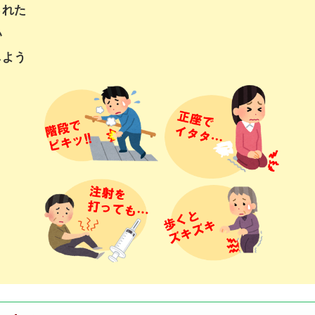
された
い
しよう