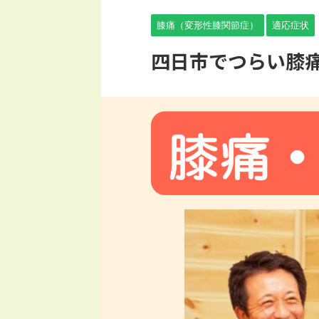
膝痛（変形性膝関節症）
適応症状
四日市でつらい膝